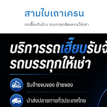
Skip
to
สามใบเถาเครน
content
รถเฮี๊ยบรับจ้าง รถบรรทุกติดเครนให้เช่า