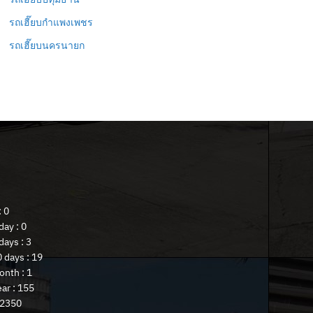
รถเฮี๊ยบกำแพงเพชร
รถเฮี๊ยบนครนายก
: 0
ay : 0
days : 3
 days : 19
onth : 1
ar : 155
 2350