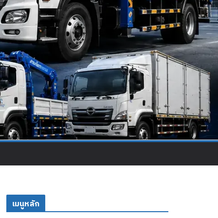
เมนูหลัก