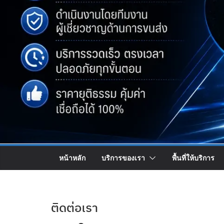
หน้าหลัก
บริการของเรา
พื้นที่ให้บริการ
ติดต่อเรา