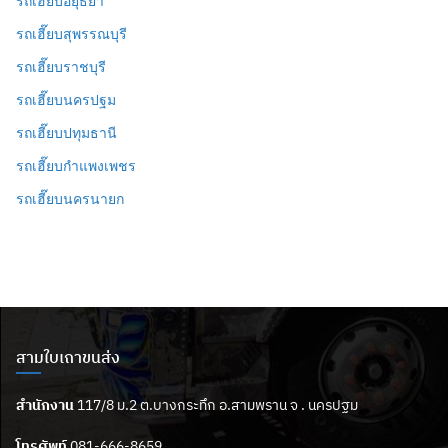
รถเฮี๊ยบอยุธยา
รถเฮี๊ยบสุพรรณบุรี
รถเฮี๊ยบราชบุรี
รถเฮี๊ยบนครปฐม
รถเฮี๊ยบปทุมธานี
รถเฮี๊ยบกำแพงเพชร
รถเฮี๊ยบนครนายก
สามใบเถาขนส่ง
สำนักงาน
117/8 ม.2 ต.บางกระทึก อ.สามพราน จ . นครปฐม
โทรศัพท์
081-666-8659