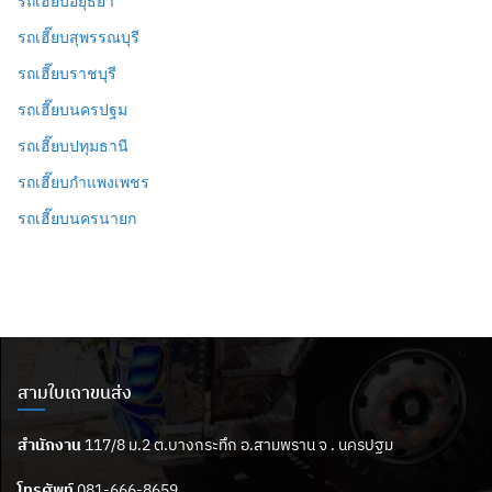
รถเฮี๊ยบอยุธยา
รถเฮี๊ยบสุพรรณบุรี
รถเฮี๊ยบราชบุรี
รถเฮี๊ยบนครปฐม
รถเฮี๊ยบปทุมธานี
รถเฮี๊ยบกำแพงเพชร
รถเฮี๊ยบนครนายก
สามใบเถาขนส่ง
สำนักงาน
117/8 ม.2 ต.บางกระทึก อ.สามพราน จ . นครปฐม
โทรศัพท์
081-666-8659