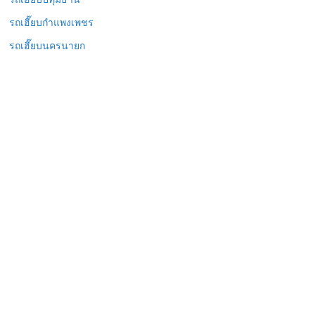
รถเฮี๊ยบกำแพงเพชร
รถเฮี๊ยบนครนายก