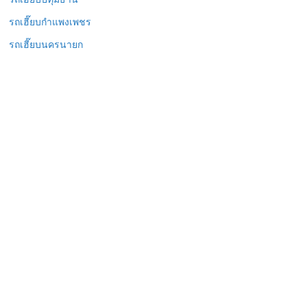
รถเฮี๊ยบกำแพงเพชร
รถเฮี๊ยบนครนายก